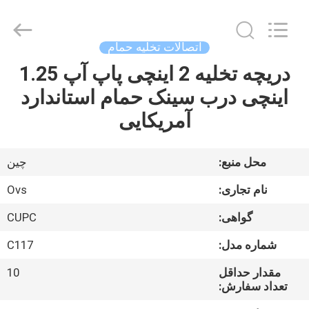
توالت
supplier.
Copyright
©
2022
اتصالات تخلیه حمام
-
2025
Foshan
دریچه تخلیه 2 اینچی پاپ آپ 1.25
صفحه
OVC
Sanitary
اینچی درب سینک حمام استاندارد
اصلی
Ware
Co.,
Ltd.
آمریکایی
All
Rights
محصولات
Reserved.
محل منبع:
چین
درباره
نام تجاری:
Ovs
ما
گواهی:
CUPC
شماره مدل:
C117
تور
کارخانه
مقدار حداقل
10
تعداد سفارش: