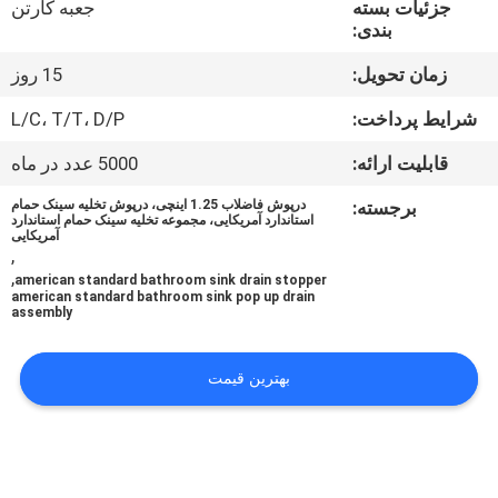
جزئیات بسته
جعبه کارتن
کنترل
بندی:
کیفیت
زمان تحویل:
15 روز
با
شرایط پرداخت:
L/C، T/T، D/P
ما
قابلیت ارائه:
5000 عدد در ماه
تماس
برجسته:
درپوش فاضلاب 1.25 اینچی، درپوش تخلیه سینک حمام
استاندارد آمریکایی، مجموعه تخلیه سینک حمام استاندارد
بگیرید
آمریکایی
,
,
american standard bathroom sink drain stopper
american standard bathroom sink pop up drain
اخبار
assembly
موارد
بهترین قیمت
نقشه
سایت