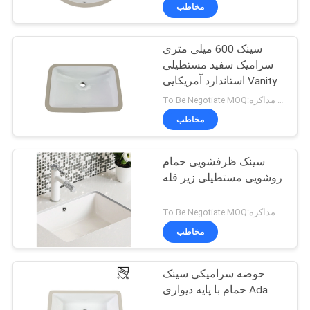
کنترل
مخاطب
کیفیت
سینک 600 میلی متری
17
سرامیک سفید مستطیلی
با
استاندارد آمریکایی Vanity
توالت یک تکه دامن دار
ما
To Be Negotiate MOQ:برای مذاکره
تماس
مخاطب
بگیرید
سینک ظرفشویی حمام
روشویی مستطیلی زیر قله
اخبار
19
To Be Negotiate MOQ:برای مذاکره
توالت دوگانه فلاش یک
موارد
مخاطب
تکه
حوضه سرامیکی سینک
حمام با پایه دیواری Ada