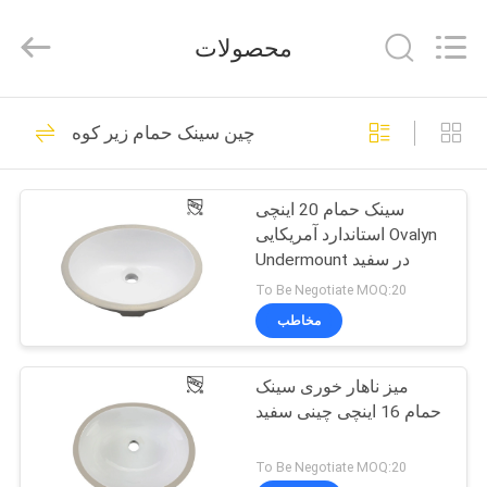
توالت
تامین
کننده.
محصولات
Copyright
©
2022
-
2024
صفحه
21
bathroomstoilet.com.
All
چین سینک حمام زیر کوه
اصلی
Rights
Reserved.
حمام توالت
سینک حمام 20 اینچی
محصولات
استاندارد آمریکایی Ovalyn
Undermount در سفید
درباره
To Be Negotiate MOQ:20
ما
مخاطب
17
توالت سایفونیک تک
میز ناهار خوری سینک
تور
حمام 16 اینچی چینی سفید
کارخانه
تکه
To Be Negotiate MOQ:20