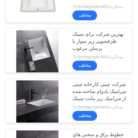
To Be Negotiate MOQ:برای مذاکره
مخاطب
20
بهترین شرکت برای سینک
توالت یک تکه دراز
ظرفشویی زیر سوار با
پرسلن مرغوب
To Be Negotiate MOQ:برای مذاکره
مخاطب
شرکت چینی کارخانه چینی
27
سرامیک بادوام ساخته شده
از سرامیک زیر مانت سینک
توالت دو تکه
To Be Negotiate MOQ:برای مذاکره
مخاطب
خطوط براق و منحنی های