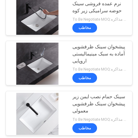
نرم عمده فروشی سینک
حوضه سرامیکی زیر کوه
21
To Be Negotiate MOQ:برای مذاکره
مخاطب
توالت cUPC
پیشخوان سینک ظرفشویی
آماده به سبک مینیمالیستی
اروپایی
To Be Negotiate MOQ:برای مذاکره
مخاطب
17
سینک حمام نصب ایمن زیر
توالت قد راحتی آدا
پیشخوان سینک ظرفشویی
معمولی
To Be Negotiate MOQ:برای مذاکره
مخاطب