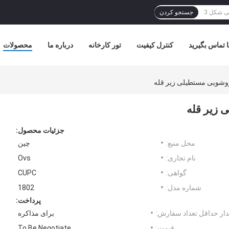
جستجو کردن
ا تماس بگیرید
کنترل کیفیت
تور کارخانه
درباره ما
محصولات
شویی مستطیلی زیر قله
زیر قله
جزئیات محصول:
محل منبع:
چین
نام تجاری:
Ovs
گواهی:
CUPC
شماره مدل:
1802
پرداخت:
ار حداقل تعداد سفارش:
برای مذاکره
قیمت:
To Be Negotiate