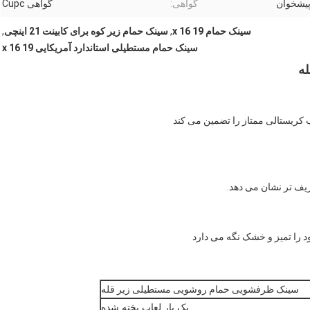
یشخوان
گواهی:
گواهی Cupc
سینک حمام 19 x 16
,
سینک حمام زیر کوه برای کابینت 21 اینچی
,
سینک حمام مستطیلی استاندارد آمریکایی 19 x 16
ه
کریستالی ممتاز را تضمین می کند
یف تر نشان می دهد.
 را تمیز و خشک نگه می دارد
سینک ظرفشویی حمام روشویی مستطیلی زیر قله
یک بار لعاب پخته شده