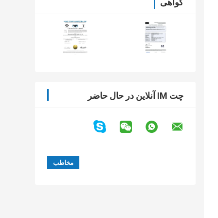
گواهی
چت IM آنلاین در حال حاضر