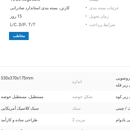
جزئیات بسته بندی:
کارتن، بسته بندی استاندارد صادراتی
زمان تحویل:
15 روز
شرایط پرداخت:
L/C، D/P، T/T
مخاطب
روشویی
530x370x175mm
اندازه:
زیر قله
زیر کوه
شکل حوضه:
مستطیل، مستطیل حوضه
 / چینی
سبک:
سبک کلاسیک آمریکایی
 بادوام
مزیت 2:
طراحی ساده و کارآمد