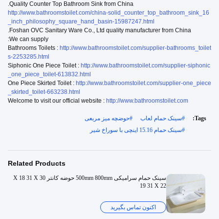
Quality Counter Top Bathroom Sink from China.
http://www.bathroomstoilet.com/china-solid_counter_top_bathroom_sink_16
_inch_philosophy_square_hand_basin-15987247.html
Foshan OVC Sanitary Ware Co., Ltd quality manufacturer from China.
We can supply:
Bathrooms Toilets :
http://www.bathroomstoilet.com/supplier-bathrooms_toilet
s-2253285.html
Siphonic One Piece Toilet :
http://www.bathroomstoilet.com/supplier-siphonic
_one_piece_toilet-613832.html
One Piece Skirted Toilet :
http://www.bathroomstoilet.com/supplier-one_piece
_skirted_toilet-663238.html
Welcome to visit our official website :
http://www.bathroomstoilet.com
Tags:
#
سینک حمام لعاب
#
حوضچه میز مربعی
#
سینک حمام 15.16 اینچی با سوراخ شیر
Related Products
سینک حمام سرامیکی 500mm 800mm حوضه کانتر 30 X 18 31 X
19 31 X 22
اکنون تماس بگیرید