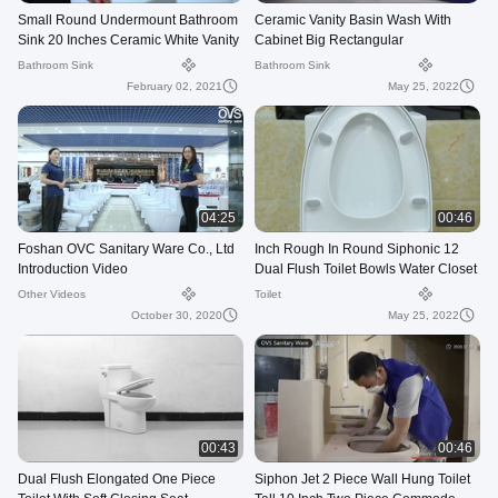
Small Round Undermount Bathroom
Ceramic Vanity Basin Wash With
Sink 20 Inches Ceramic White Vanity
Cabinet Big Rectangular
Cabinet
610X460X180mm
Bathroom Sink
Bathroom Sink
February 02, 2021
May 25, 2022
04:25
00:46
Foshan OVC Sanitary Ware Co., Ltd
12 Inch Rough In Round Siphonic
Introduction Video
Dual Flush Toilet Bowls Water Closet
Other Videos
Toilet
October 30, 2020
May 25, 2022
00:43
00:46
Dual Flush Elongated One Piece
Siphon Jet 2 Piece Wall Hung Toilet