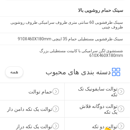
سینک حمام روشویی بالا
سینک ظرفشویی 60 سانتی متری ظروف سرامیکی ظروف روشویی
ظروف چینی
سینک ظرفشویی مستطیلی حمام 35 اینچی 910X460X180mm
شستشوی لگن سرامیکی با کابینت مستطیلی بزرگ
610X460X180mm
دسته بندی های محبوب
همه
توالت سایفونیک تک 
حمام توالت
تکه
توالت دوگانه فلاش 
توالت یک تکه دامن دار
یک تکه
توالت دو تکه
توالت یک تکه دراز