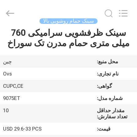
توالت
تامین
کننده.
Copyright
©
سینک حمام روشویی بالا
2022
-
2025
سینک ظرفشویی سرامیکی 760
صفحه
Foshan
OVC
میلی متری حمام مدرن تک سوراخ
اصلی
Sanitary
Ware
Co.,
Ltd.
All
محصولات
Rights
محل منبع:
چین
Reserved.
نام تجاری:
Ovs
درباره
گواهی:
CUPC,CE
ما
شماره مدل:
9075ET
تور
مقدار حداقل
10
تعداد سفارش:
کارخانه
قیمت:
USD 29.6-33 PCS