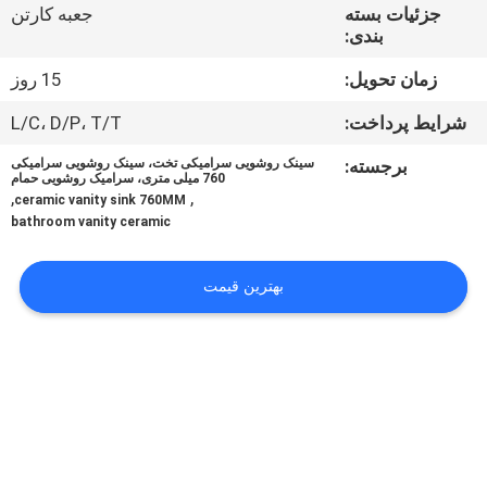
کنترل
جزئیات بسته
جعبه کارتن
بندی:
کیفیت
زمان تحویل:
15 روز
با
شرایط پرداخت:
L/C، D/P، T/T
ما
برجسته:
سینک روشویی سرامیکی تخت، سینک روشویی سرامیکی
760 میلی متری، سرامیک روشویی حمام
تماس
,
,
ceramic vanity sink 760MM
bathroom vanity ceramic
بگیرید
بهترین قیمت
اخبار
موارد
نقشه
سایت