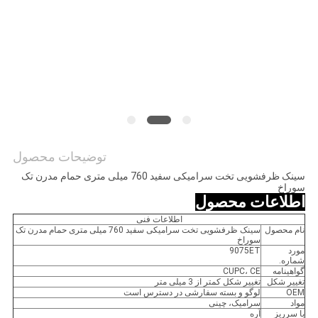
PRIVACY
POLICY
توضیحات محصول
سینک ظرفشویی تخت سرامیکی سفید 760 میلی متری حمام مدرن تک
سوراخ
اطلاعات محصول
اطلاعات فنی
نام محصول
سینک ظرفشویی تخت سرامیکی سفید 760 میلی متری حمام مدرن تک
سوراخ
مورد
9075ET
شماره.
گواهینامه
CUPC، CE
تغییر شکل
تغییر شکل کمتر از 3 میلی متر
OEM
لوگو و بسته سفارشی در دسترس است
مواد
سرامیک، چینی
با سرریز
آره