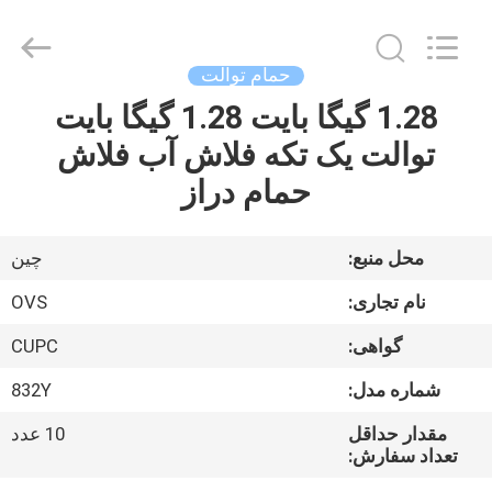
OVC
Sanitary
Ware
Co.,
Ltd.
حمام توالت
All
Rights
Reserved.
1.28 گیگا بایت 1.28 گیگا بایت
صفحه
توالت یک تکه فلاش آب فلاش
اصلی
حمام دراز
محصولات
محل منبع:
چین
درباره
نام تجاری:
OVS
ما
گواهی:
CUPC
شماره مدل:
832Y
تور
کارخانه
مقدار حداقل
10 عدد
تعداد سفارش: