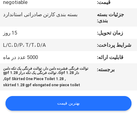
قیمت:
negotiable
کنترل
کیفیت
جزئیات بسته
بسته بندی کارتن صادراتی استاندارد
بندی:
با
زمان تحویل:
15 روز
ما
شرایط پرداخت:
L/C، D/P، T/T، D/A
تماس
قابلیت ارائه:
5000 عدد در ماه
بگیرید
برجسته:
توالت فرنگی فشرده دامن دار، توالت فرنگی یک تکه دامن
دار 1.28 Gpf، توالت فرنگی یک تکه دراز 1.28 gpf
,
,
1.28 Gpf Skirted One Piece Toilet
اخبار
skirted 1.28 gpf elongated one-piece toilet
موارد
بهترین قیمت
نقشه
سایت