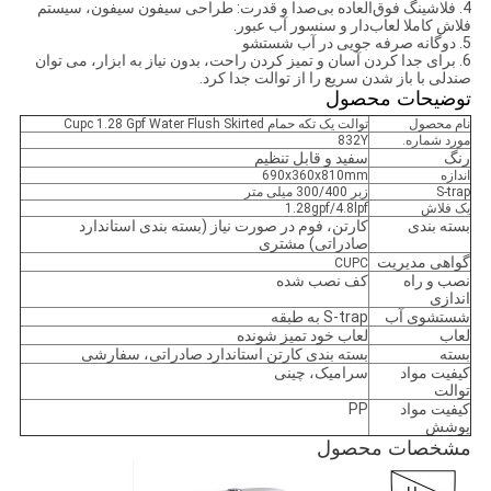
4. فلاشینگ فوق‌العاده بی‌صدا و قدرت: طراحی سیفون سیفون، سیستم
فلاش کاملا لعاب‌دار و سنسور آب عبور.
5. دوگانه صرفه جویی در آب شستشو
6. برای جدا کردن آسان و تمیز کردن راحت، بدون نیاز به ابزار، می توان
صندلی با باز شدن سریع را از توالت جدا کرد.
توضیحات محصول
نام محصول
توالت یک تکه حمام Cupc 1.28 Gpf Water Flush Skirted
مورد شماره.
832Y
رنگ
سفید و قابل تنظیم
اندازه
690x360x810mm
S-trap
زبر 300/400 میلی متر
یک فلاش
1.28gpf/4.8lpf
بسته بندی
کارتن، فوم در صورت نیاز (بسته بندی استاندارد
صادراتی) مشتری
گواهی مدیریت
CUPC
نصب و راه
کف نصب شده
اندازی
شستشوی آب
S-trap به طبقه
لعاب
لعاب خود تمیز شونده
بسته
بسته بندی کارتن استاندارد صادراتی، سفارشی
کیفیت مواد
سرامیک، چینی
توالت
کیفیت مواد
PP
پوشش
مشخصات محصول